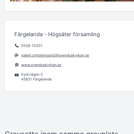
Färgelanda - Högsäter församling
0528-10301
robert.christensson2@svenskakyrkan.se
www.svenskakyrkan.se
Kyrkvägen 3
45831 Färgelanda