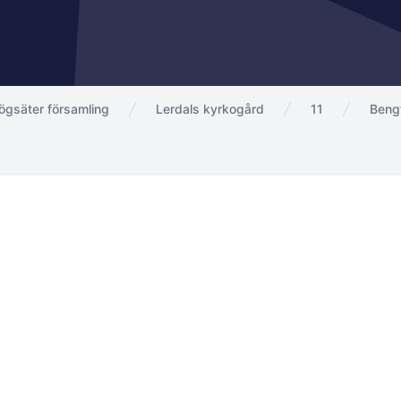
ögsäter församling
Lerdals kyrkogård
11
Beng