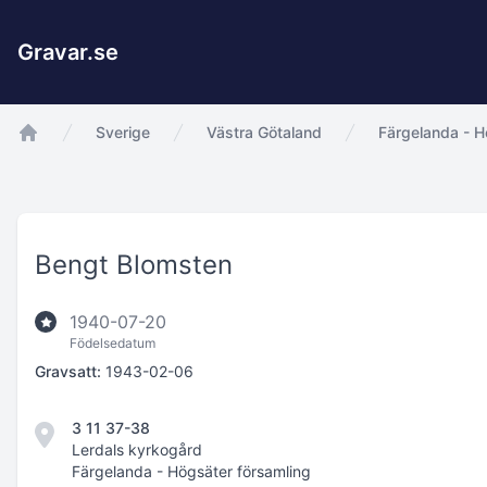
Gravar.se
Sverige
Västra Götaland
Färgelanda - H
app.Start
Bengt Blomsten
1940-07-20
Födelsedatum
Gravsatt:
1943-02-06
3 11 37-38
Lerdals kyrkogård
Färgelanda - Högsäter församling