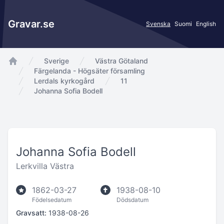
Gravar.se
Svenska
Suomi
English
Sverige
Västra Götaland
app.Start
Färgelanda - Högsäter församling
Lerdals kyrkogård
11
Johanna Sofia Bodell
Johanna Sofia Bodell
Lerkvilla Västra
1862-03-27
1938-08-10
Födelsedatum
Dödsdatum
Gravsatt:
1938-08-26