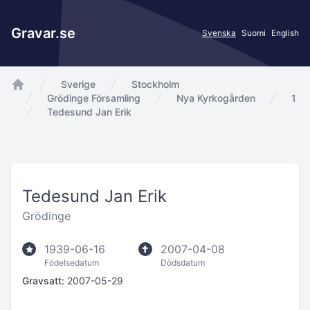
Gravar.se
Svenska
Suomi
English
Sverige
Stockholm
app.Start
Grödinge Församling
Nya Kyrkogården
1
Tedesund Jan Erik
Tedesund Jan Erik
Grödinge
1939-06-16
2007-04-08
Födelsedatum
Dödsdatum
Gravsatt:
2007-05-29