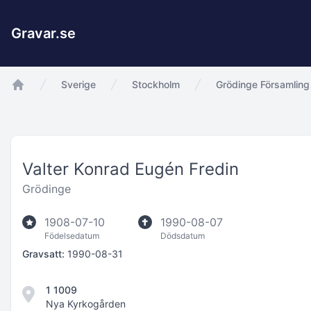
Gravar.se
Sverige
Stockholm
Grödinge Församling
app.Start
Valter Konrad Eugén Fredin
Grödinge
1908-07-10
1990-08-07
Födelsedatum
Dödsdatum
Gravsatt:
1990-08-31
1 1009
Nya Kyrkogården