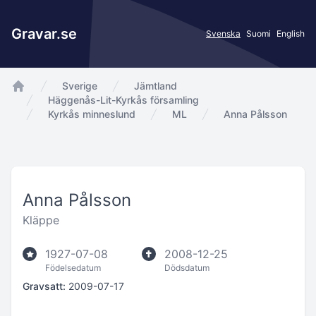
Gravar.se
Svenska
Suomi
English
Sverige
Jämtland
app.Start
Häggenås-Lit-Kyrkås församling
Kyrkås minneslund
ML
Anna Pålsson
Anna Pålsson
Kläppe
1927-07-08
2008-12-25
Födelsedatum
Dödsdatum
Gravsatt:
2009-07-17