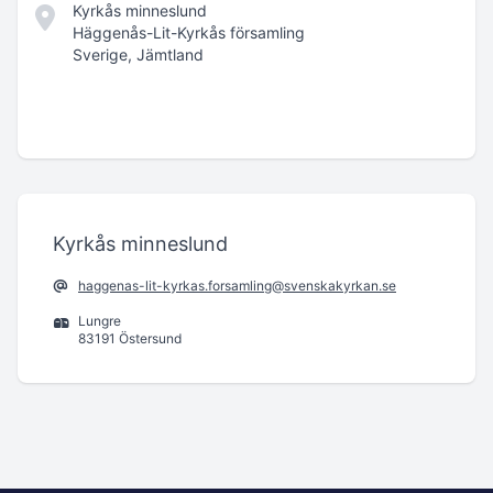
Kyrkås minneslund
Häggenås-Lit-Kyrkås församling
Sverige, Jämtland
Kyrkås minneslund
haggenas-lit-kyrkas.forsamling@svenskakyrkan.se
Lungre
83191 Östersund