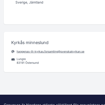
Sverige, Jämtland
Kyrkås minneslund
haggenas-lit-kyrkas.forsamling@svenskakyrkan.se
Lungre
83191 Östersund