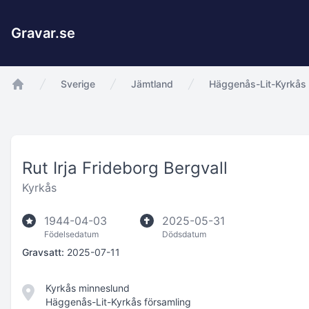
Gravar.se
Sverige
Jämtland
Häggenås-Lit-Kyrkås 
app.Start
Rut Irja Frideborg Bergvall
Kyrkås
1944-04-03
2025-05-31
Födelsedatum
Dödsdatum
Gravsatt:
2025-07-11
Kyrkås minneslund
Häggenås-Lit-Kyrkås församling