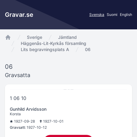
Gravar.se
Svenska
Suomi
English
Sverige
Jämtland
app.Start
Häggenås-Lit-Kyrkås församling
Lits begravningsplats A
06
06
Gravsatta
1 06 10
Gunhild Arvidsson
Korsta
1927-09-28
1927-10-01
Gravsatt:
1927-10-12