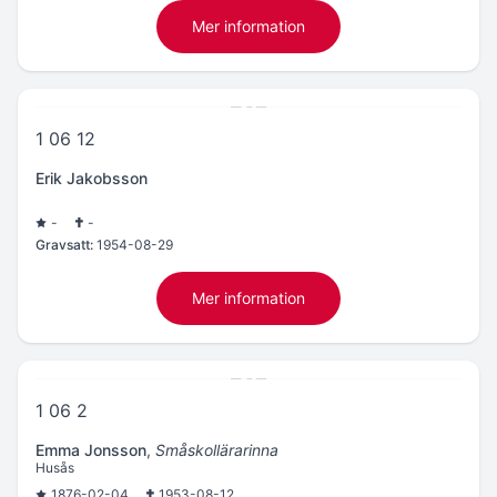
Mer information
1 06 12
Erik Jakobsson
-
-
Gravsatt:
1954-08-29
Mer information
1 06 2
Emma Jonsson
,
Småskollärarinna
Husås
1876-02-04
1953-08-12