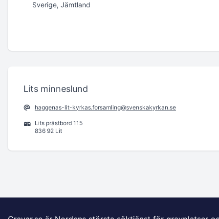
Sverige, Jämtland
Lits minneslund
haggenas-lit-kyrkas.forsamling@svenskakyrkan.se
Lits prästbord 115
836 92 Lit