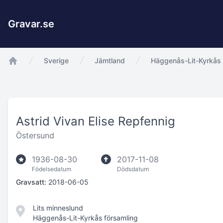
Gravar.se
Sverige
Jämtland
Häggenås-Lit-Kyrkås 
app.Start
Astrid Vivan Elise Repfennig
Östersund
1936-08-30
2017-11-08
Födelsedatum
Dödsdatum
Gravsatt:
2018-06-05
Lits minneslund
Häggenås-Lit-Kyrkås församling