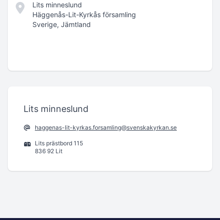
Lits minneslund
Häggenås-Lit-Kyrkås församling
Sverige, Jämtland
Lits minneslund
haggenas-lit-kyrkas.forsamling@svenskakyrkan.se
Lits prästbord 115
836 92 Lit