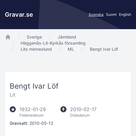
Gravar.se
Svenska
Suomi
English
Sverige
Jämtland
app.Start
Häggenås-Lit-Kyrkås församling
Lits minneslund
ML
Bengt Ivar Löf
Bengt Ivar Löf
Lit
1932-01-29
2010-02-17
Födelsedatum
Dödsdatum
Gravsatt:
2010-05-12