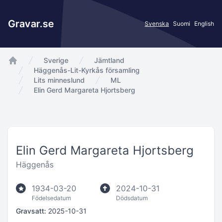
Gravar.se
Svenska
Suomi
English
Sverige
Jämtland
app.Start
Häggenås-Lit-Kyrkås församling
Lits minneslund
ML
Elin Gerd Margareta Hjortsberg
Elin Gerd Margareta Hjortsberg
Häggenås
1934-03-20
2024-10-31
Födelsedatum
Dödsdatum
Gravsatt:
2025-10-31