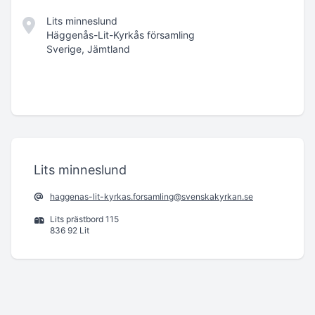
Lits minneslund
Häggenås-Lit-Kyrkås församling
Sverige, Jämtland
Lits minneslund
haggenas-lit-kyrkas.forsamling@svenskakyrkan.se
Lits prästbord 115
836 92 Lit