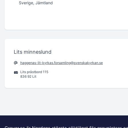
Sverige, Jämtland
Lits minneslund
haggenas-lit-kyrkas.forsamling@svenskakyrkan.se
Lits prästbord 115
836 92 Lit