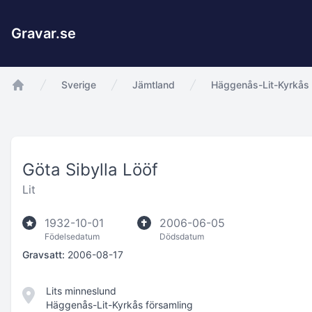
Gravar.se
Sverige
Jämtland
Häggenås-Lit-Kyrkås 
app.Start
Göta Sibylla Lööf
Lit
1932-10-01
2006-06-05
Födelsedatum
Dödsdatum
Gravsatt:
2006-08-17
Lits minneslund
Häggenås-Lit-Kyrkås församling