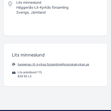
Lits minneslund
Häggenås-Lit-Kyrkås församling
Sverige, Jämtland
Lits minneslund
haggenas-lit-kyrkas.forsamling@svenskakyrkan.se
Lits prästbord 115
836 92 Lit