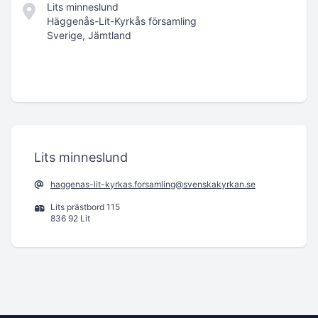
Lits minneslund
Häggenås-Lit-Kyrkås församling
Sverige, Jämtland
Lits minneslund
haggenas-lit-kyrkas.forsamling@svenskakyrkan.se
Lits prästbord 115
836 92 Lit