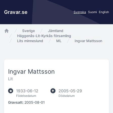
Gravar.se
Svenska
Suomi
English
Sverige
Jämtland
app.Start
Häggenås-Lit-Kyrkås församling
Lits minneslund
ML
Ingvar Mattsson
Ingvar Mattsson
Lit
1933-06-12
2005-05-29
Födelsedatum
Dödsdatum
Gravsatt:
2005-08-01