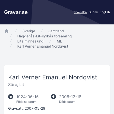
Gravar.se
Svenska
Suomi
English
Sverige
Jämtland
app.Start
Häggenås-Lit-Kyrkås församling
Lits minneslund
ML
Karl Verner Emanuel Nordqvist
Karl Verner Emanuel Nordqvist
Söre, Lit
1924-06-15
2006-12-18
Födelsedatum
Dödsdatum
Gravsatt:
2007-05-29