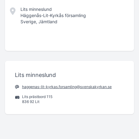
Lits minneslund
Häggenås-Lit-Kyrkås församling
Sverige, Jämtland
Lits minneslund
haggenas-lit-kyrkas.forsamling@svenskakyrkan.se
Lits prästbord 115
836 92 Lit