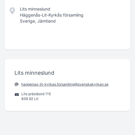
Lits minneslund
Häggenås-Lit-Kyrkås församling
Sverige, Jämtland
Lits minneslund
haggenas-lit-kyrkas.forsamling@svenskakyrkan.se
Lits prästbord 115
836 92 Lit