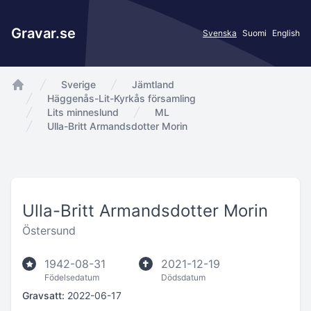
Gravar.se
Svenska
Suomi
English
Sverige
Jämtland
app.Start
Häggenås-Lit-Kyrkås församling
Lits minneslund
ML
Ulla-Britt Armandsdotter Morin
Ulla-Britt Armandsdotter Morin
Östersund
1942-08-31
2021-12-19
Födelsedatum
Dödsdatum
Gravsatt:
2022-06-17