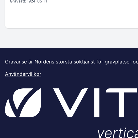
Gravsatt:
1924-05-11
Gravar.se är Nordens största söktjänst för gravplatser o
Användarvillkor