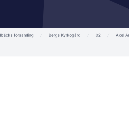
lbäcks församling
Bergs Kyrkogård
02
Axel A