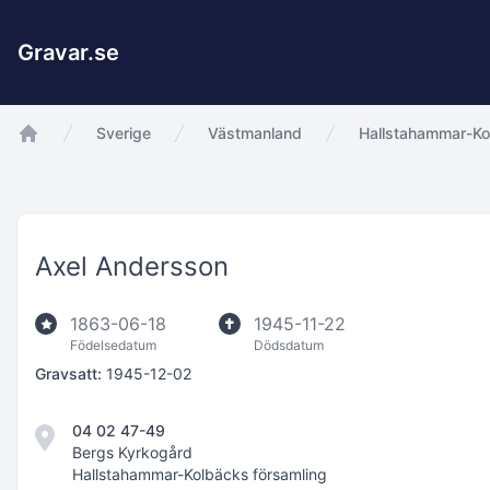
Gravar.se
Sverige
Västmanland
Hallstahammar-Ko
app.Start
Axel Andersson
1863-06-18
1945-11-22
Födelsedatum
Dödsdatum
Gravsatt:
1945-12-02
04 02 47-49
Bergs Kyrkogård
Hallstahammar-Kolbäcks församling