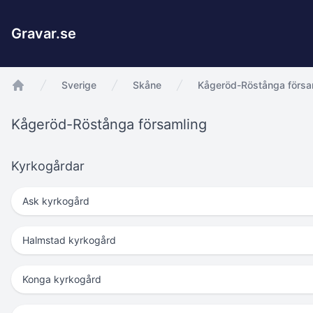
Gravar.se
Sverige
Skåne
Kågeröd-Röstånga försa
app.Start
Kågeröd-Röstånga församling
Kyrkogårdar
Ask kyrkogård
Halmstad kyrkogård
Konga kyrkogård