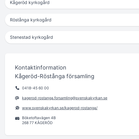
Kågeröd kyrkogård
Röstånga kyrkogård
Stenestad kyrkogård
Kontaktinformation
Kågeröd-Röstånga församling
0418-45 60 00
kagerod-rostanga.forsamling@svenskakyrkan.se
www.svenskakyrkan.se/kagerod-rostanga/
Böketoftavägen 4B
268 77 KÅGERÖD