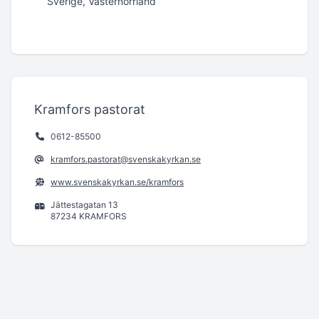
Sverige, Västernorrland
Kramfors pastorat
0612-85500
kramfors.pastorat@svenskakyrkan.se
www.svenskakyrkan.se/kramfors
Jättestagatan 13
87234 KRAMFORS