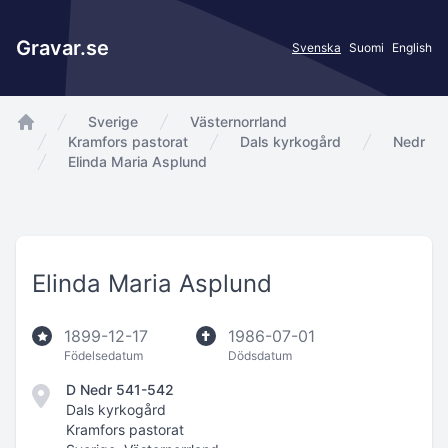
Gravar.se
Svenska
Suomi
English
Sverige
Västernorrland
app.Start
Kramfors pastorat
Dals kyrkogård
Nedr
Elinda Maria Asplund
Elinda Maria Asplund
1899-12-17
1986-07-01
Födelsedatum
Dödsdatum
D Nedr 541-542
Dals kyrkogård
Kramfors pastorat