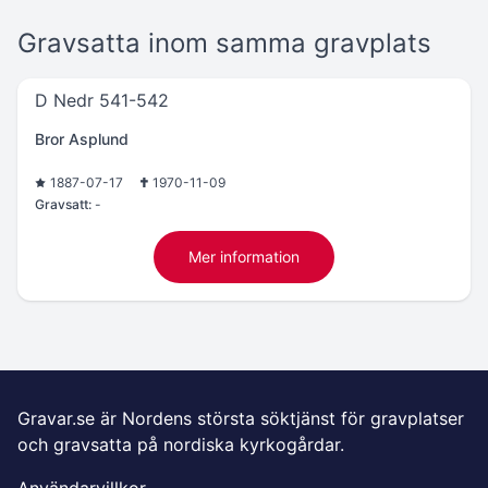
Gravsatta inom samma gravplats
D Nedr 541-542
Bror Asplund
1887-07-17
1970-11-09
Gravsatt:
-
Mer information
Gravar.se är Nordens största söktjänst för gravplatser
och gravsatta på nordiska kyrkogårdar.