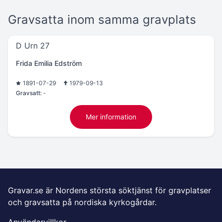
Gravsatta inom samma gravplats
D Urn 27
Frida Emilia Edström
1891-07-29
1979-09-13
Gravsatt:
-
Mer information
Gravar.se är Nordens största söktjänst för gravplatser
och gravsatta på nordiska kyrkogårdar.