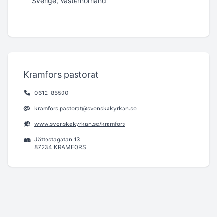
Sverige, Västernorrland
Kramfors pastorat
0612-85500
kramfors.pastorat@svenskakyrkan.se
www.svenskakyrkan.se/kramfors
Jättestagatan 13
87234 KRAMFORS