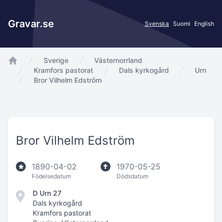
Gravar.se
Svenska
Suomi
English
Sverige
Västernorrland
app.Start
Kramfors pastorat
Dals kyrkogård
Urn
Bror Vilhelm Edström
Bror Vilhelm Edström
1890-04-02
1970-05-25
Födelsedatum
Dödsdatum
D Urn 27
Dals kyrkogård
Kramfors pastorat