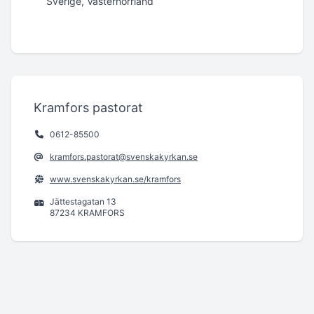
Sverige, Västernorrland
Kramfors pastorat
0612-85500
kramfors.pastorat@svenskakyrkan.se
www.svenskakyrkan.se/kramfors
Jättestagatan 13
87234 KRAMFORS