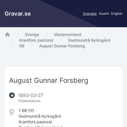
Gravar.se
Svenska
Suomi
English
Sverige
Västernorrland
app.Start
Kramfors pastorat
Gudmundrå Kyrkogård
09
August Gunnar Forsberg
August Gunnar Forsberg
1893-03-27
Födelsedatum
1 09 111
Gudmundrå Kyrkogård
Kramfors pastorat