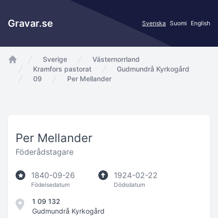
Gravar.se
Svenska
Suomi
English
Sverige
Västernorrland
app.Start
Kramfors pastorat
Gudmundrå Kyrkogård
09
Per Mellander
Per Mellander
Föderådstagare
1840-09-26
1924-02-22
Födelsedatum
Dödsdatum
1 09 132
Gudmundrå Kyrkogård