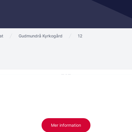
at
Gudmundrå Kyrkogård
12
Mer information