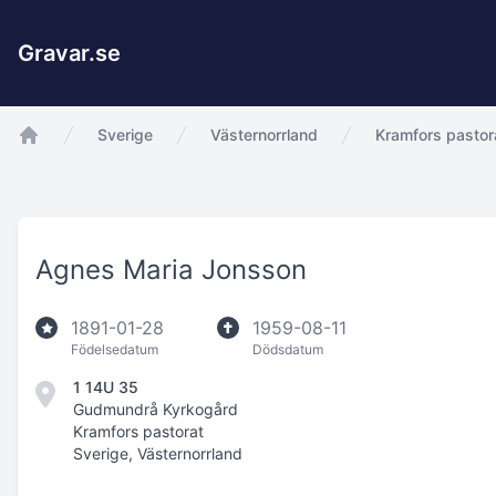
Gravar.se
Sverige
Västernorrland
Kramfors pastor
app.Start
Agnes Maria Jonsson
1891-01-28
1959-08-11
Födelsedatum
Dödsdatum
1 14U 35
Gudmundrå Kyrkogård
Kramfors pastorat
Sverige, Västernorrland