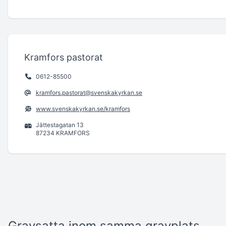
Kramfors pastorat
0612-85500
kramfors.pastorat@svenskakyrkan.se
www.svenskakyrkan.se/kramfors
Jättestagatan 13
87234 KRAMFORS
Gravsatta inom samma gravplats