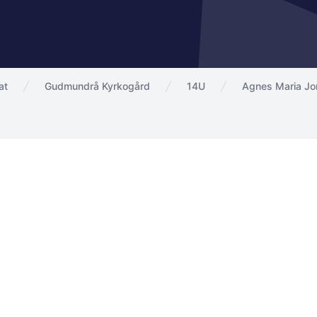
at
Gudmundrå Kyrkogård
14U
Agnes Maria J