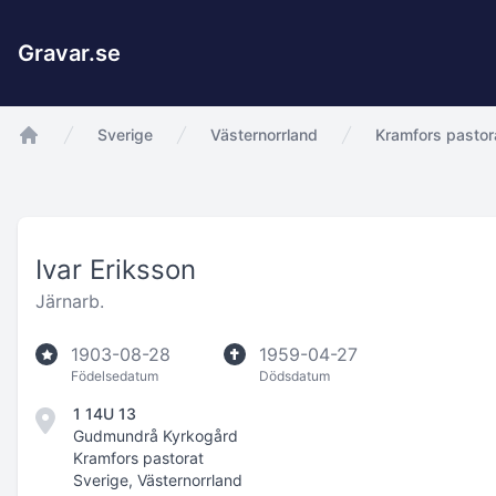
Gravar.se
Sverige
Västernorrland
Kramfors pastor
app.Start
Ivar Eriksson
Järnarb.
1903-08-28
1959-04-27
Födelsedatum
Dödsdatum
1 14U 13
Gudmundrå Kyrkogård
Kramfors pastorat
Sverige, Västernorrland