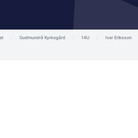
at
Gudmundrå Kyrkogård
14U
Ivar Eriksson