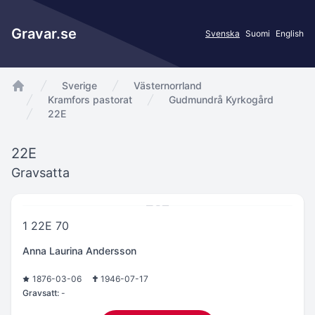
Gravar.se
Svenska
Suomi
English
Sverige
Västernorrland
app.Start
Kramfors pastorat
Gudmundrå Kyrkogård
22E
22E
Gravsatta
1 22E 70
Anna Laurina Andersson
1876-03-06
1946-07-17
Gravsatt:
-