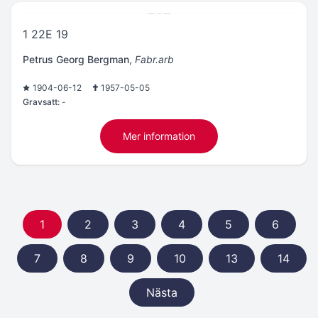
1 22E 19
Petrus Georg Bergman
,
Fabr.arb
1904-06-12
1957-05-05
Gravsatt:
-
Mer information
1
2
3
4
5
6
7
8
9
10
13
14
Nästa