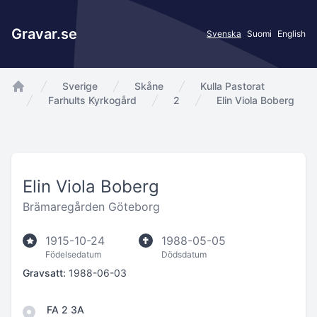
Gravar.se
Svenska
Suomi
English
Sverige
Skåne
Kulla Pastorat
app.Start
Farhults Kyrkogård
2
Elin Viola Boberg
Elin Viola Boberg
Brämaregården Göteborg
1915-10-24
1988-05-05
Födelsedatum
Dödsdatum
Gravsatt:
1988-06-03
FA 2 3A