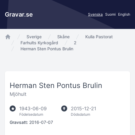
Gravar.se
Svenska
Suomi
English
Sverige
Skåne
Kulla Pastorat
app.Start
Farhults Kyrkogård
2
Herman Sten Pontus Brulin
Herman Sten Pontus Brulin
Mjöhult
1943-06-09
2015-12-21
Födelsedatum
Dödsdatum
Gravsatt:
2016-07-07