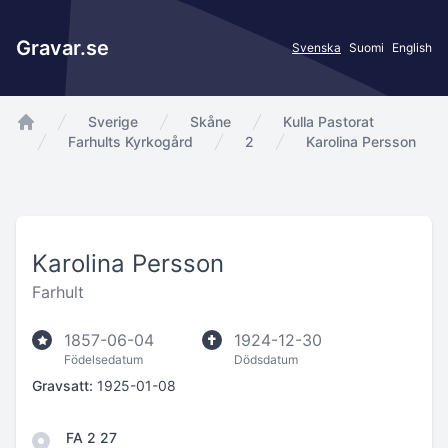
Gravar.se
Svenska
Suomi
English
Sverige
Skåne
Kulla Pastorat
app.Start
Farhults Kyrkogård
2
Karolina Persson
Karolina Persson
Farhult
1857-06-04
1924-12-30
Födelsedatum
Dödsdatum
Gravsatt:
1925-01-08
FA 2 27