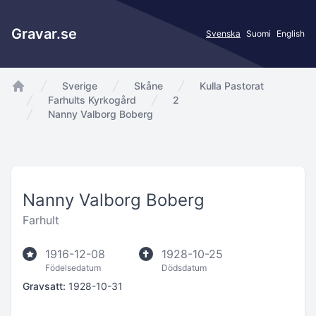
Gravar.se
Svenska
Suomi
English
Sverige
Skåne
Kulla Pastorat
app.Start
Farhults Kyrkogård
2
Nanny Valborg Boberg
Nanny Valborg Boberg
Farhult
1916-12-08
1928-10-25
Födelsedatum
Dödsdatum
Gravsatt:
1928-10-31