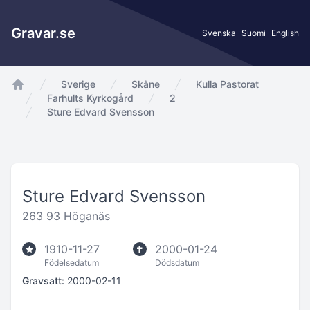
Gravar.se
Svenska
Suomi
English
Sverige
Skåne
Kulla Pastorat
app.Start
Farhults Kyrkogård
2
Sture Edvard Svensson
Sture Edvard Svensson
263 93 Höganäs
1910-11-27
2000-01-24
Födelsedatum
Dödsdatum
Gravsatt:
2000-02-11