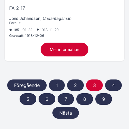
FA 2 17
Jöns Johansson
,
Undantagsman
Farhult
1851-01-22
1918-11-29
Gravsatt:
1918-12-06
Mer information
Föregående
1
2
3
4
5
6
7
8
9
Nästa