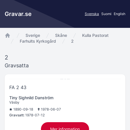
Gravar.se
Svenska
Suomi
English
Sverige
Skåne
Kulla Pastorat
app.Start
Farhults Kyrkogård
2
2
Gravsatta
FA 2 43
Tiny Sighnild Danström
Väsby
1890-09-18
1978-06-07
Gravsatt:
1978-07-12
Mer information