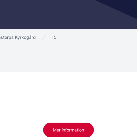
storps Kyrkogård
15
Mer information