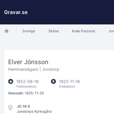
Gravar.se
Sverige
Skåne
Kulla Pastorat
Jon
app.Start
Elver Jönsson
Hemmansägare |
Jonstorp
1852-08-18
1925-11-18
Födelsedatum
Dödsdatum
Gravsatt:
1925-11-25
JO 18 6
Jonstorps Kyrkogård