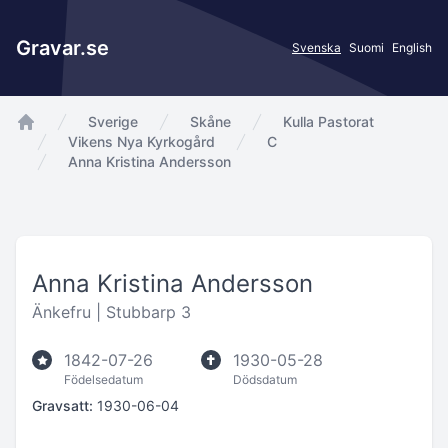
Gravar.se
Svenska
Suomi
English
Sverige
Skåne
Kulla Pastorat
app.Start
Vikens Nya Kyrkogård
C
Anna Kristina Andersson
Anna Kristina Andersson
Änkefru |
Stubbarp 3
1842-07-26
1930-05-28
Födelsedatum
Dödsdatum
Gravsatt:
1930-06-04