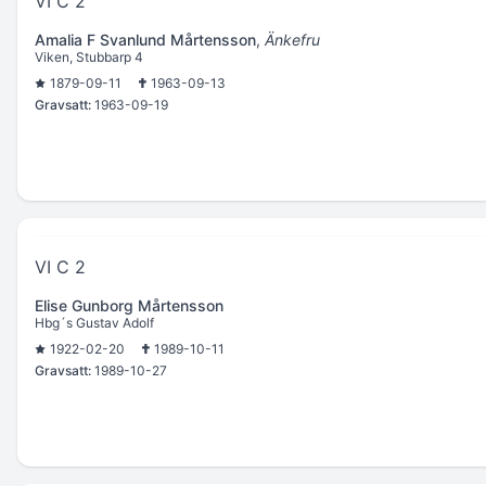
VI C 2
Amalia F Svanlund Mårtensson
,
Änkefru
Viken, Stubbarp 4
1879-09-11
1963-09-13
Gravsatt:
1963-09-19
VI C 2
Elise Gunborg Mårtensson
Hbg´s Gustav Adolf
1922-02-20
1989-10-11
Gravsatt:
1989-10-27