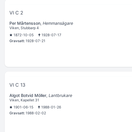
VI C 2
Per Mårtensson
,
Hemmansägare
Viken, Stubbarp 4
1872-10-05
1928-07-17
Gravsatt:
1928-07-21
VI C 13
Algot Botvid Möller
,
Lantbrukare
Viken, Kapellet 31
1901-06-15
1988-01-26
Gravsatt:
1988-02-02