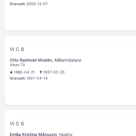
Gravsatt:
2005-12-07
VI C 8
Otto Reinhold Modén
,
Målarmästare
Viken 73
1880-04-21
1937-03-20
Gravsatt:
1937-04-14
VI C 6
Emilia Kristina Månsson
,
Hustru