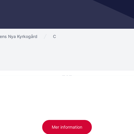
kens Nya Kyrkogård
C
Mer information