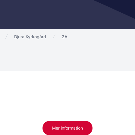
Djura Kyrkogård
2A
Mer information