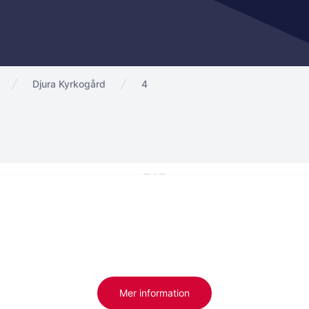
Djura Kyrkogård
4
Mer information