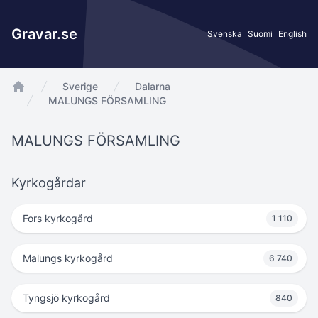
Gravar.se
Svenska
Suomi
English
Sverige
Dalarna
app.Start
MALUNGS FÖRSAMLING
MALUNGS FÖRSAMLING
Kyrkogårdar
Fors kyrkogård
1 110
Malungs kyrkogård
6 740
Tyngsjö kyrkogård
840