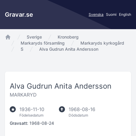
Gravar.se
Svenska
Suomi
English
Sverige
Kronoberg
app.Start
Markaryds församling
Markaryds kyrkogård
S
Alva Gudrun Anita Andersson
Alva Gudrun Anita Andersson
MARKARYD
1936-11-10
1968-08-16
Födelsedatum
Dödsdatum
Gravsatt:
1968-08-24