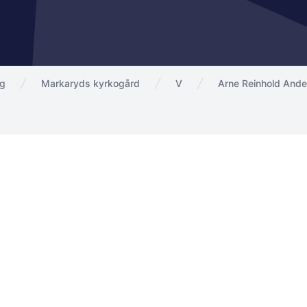
ng
Markaryds kyrkogård
V
Arne Reinhold And