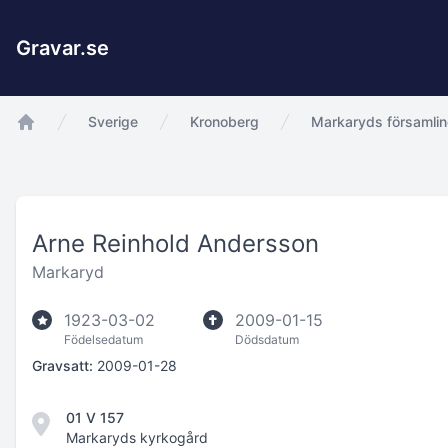
Gravar.se
Sverige
Kronoberg
Markaryds församli
app.Start
Arne Reinhold Andersson
Markaryd
1923-03-02
2009-01-15
Födelsedatum
Dödsdatum
Gravsatt:
2009-01-28
01 V 157
Markaryds kyrkogård