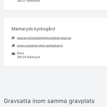
285 37 Markaryd
Markaryds kyrkogård
markaryd.forsamling@svenskakyrkan.se
www.svenskakyrkan.se/markaryd
Åmot
285 93 Markaryd
Gravsatta inom samma gravplats