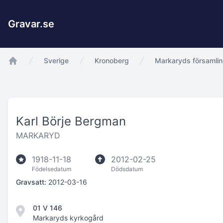
Gravar.se
Sverige
Kronoberg
Markaryds församli
app.Start
Karl Börje Bergman
MARKARYD
1918-11-18
2012-02-25
Födelsedatum
Dödsdatum
Gravsatt:
2012-03-16
01 V 146
Markaryds kyrkogård