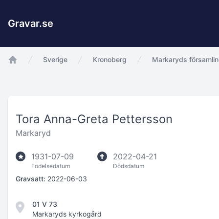
Gravar.se
Sverige
Kronoberg
Markaryds församli
app.Start
Tora Anna-Greta Pettersson
Markaryd
1931-07-09
2022-04-21
Födelsedatum
Dödsdatum
Gravsatt:
2022-06-03
01 V 73
Markaryds kyrkogård