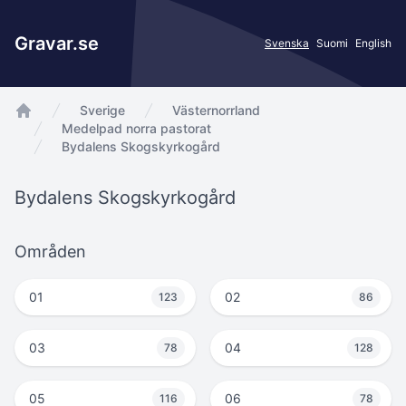
Gravar.se
Svenska
Suomi
English
Sverige
Västernorrland
app.Start
Medelpad norra pastorat
Bydalens Skogskyrkogård
Bydalens Skogskyrkogård
Områden
01
02
123
86
03
04
78
128
05
06
116
78