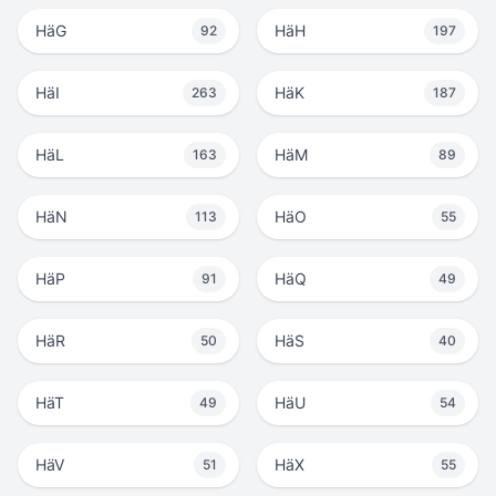
HäG
HäH
92
197
HäI
HäK
263
187
HäL
HäM
163
89
HäN
HäO
113
55
HäP
HäQ
91
49
HäR
HäS
50
40
HäT
HäU
49
54
HäV
HäX
51
55