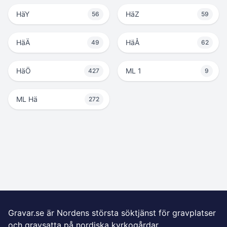
HäY
HäZ
56
59
HäÄ
HäÅ
49
62
HäÖ
ML 1
427
9
ML Hä
272
Gravar.se är Nordens största söktjänst för gravplatser
och gravsatta på nordiska kyrkogårdar.