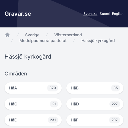
Gravar.se
Svenska
Suomi
English
Sverige
Västernorrland
app.Start
Medelpad norra pastorat
Hässjö kyrkogård
Hässjö kyrkogård
Områden
HäA
HäB
370
35
HäC
HäD
21
227
HäE
HäF
231
207