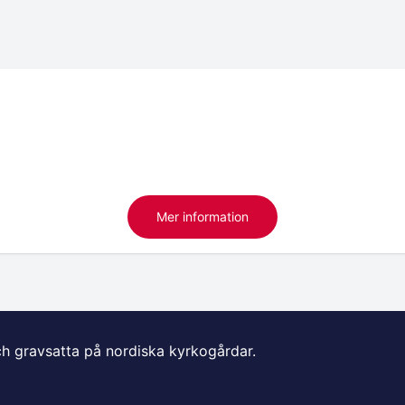
Mer information
ch gravsatta på nordiska kyrkogårdar.