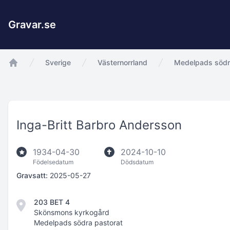
Gravar.se
Sverige
Västernorrland
Medelpads södr
app.Start
Inga-Britt Barbro Andersson
1934-04-30
2024-10-10
Födelsedatum
Dödsdatum
Gravsatt:
2025-05-27
203 BET 4
Skönsmons kyrkogård
Medelpads södra pastorat