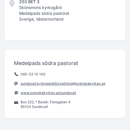
203 BET 3
Skönsmons kyrkogård
Medelpads södra pastorat
Sverige, Västernorrland
Medelpads södra pastorat
060-53 10 100
sundsvall.kyrkogardsforvaltning@svenskakyrkan.se
www.svenskakyrkan.se/sundsvall
Box 222, * Besök: Floragatan 4
85104 Sundsvall