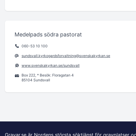
Medelpads södra pastorat
060-53 10 100
sundsvall.kyrkogardsforvaltning@svenskakyrkan.se
www.svenskakyrkan.se/sundsvall
Box 222, * Besök: Floragatan 4
85104 Sundsvall
Gravar.se är Nordens största söktjänst för gravplatser o