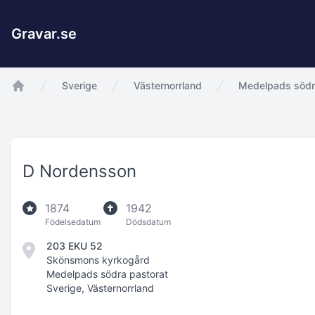
Gravar.se
Sverige
Västernorrland
Medelpads södr
app.Start
D Nordensson
1874
1942
Födelsedatum
Dödsdatum
203 EKU 52
Skönsmons kyrkogård
Medelpads södra pastorat
Sverige, Västernorrland