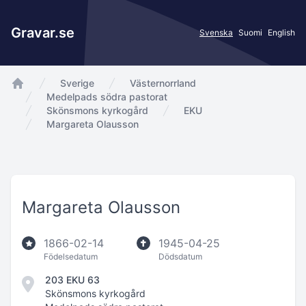
Gravar.se
Svenska
Suomi
English
Sverige
Västernorrland
app.Start
Medelpads södra pastorat
Skönsmons kyrkogård
EKU
Margareta Olausson
Margareta Olausson
1866-02-14
1945-04-25
Födelsedatum
Dödsdatum
203 EKU 63
Skönsmons kyrkogård