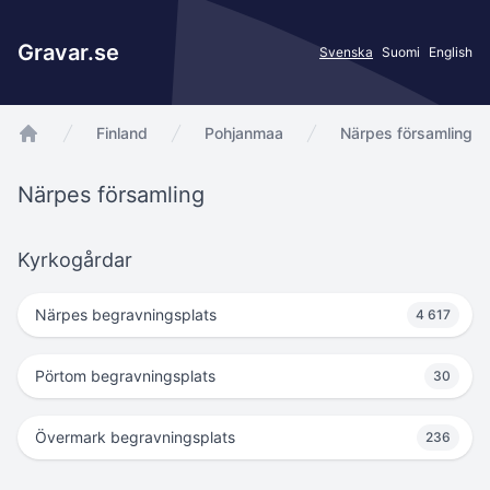
Gravar.se
Svenska
Suomi
English
Finland
Pohjanmaa
Närpes församling
app.Start
Närpes församling
Kyrkogårdar
Närpes begravningsplats
4 617
Pörtom begravningsplats
30
Övermark begravningsplats
236