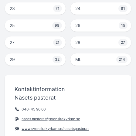
23
24
71
81
25
26
98
15
27
28
21
27
29
ML
32
214
Kontaktinformation
Näsets pastorat
040-45 96 60
naset.pastorat@svenskakyrkan.se
www.svenskakyrkan.se/nasetspastorat