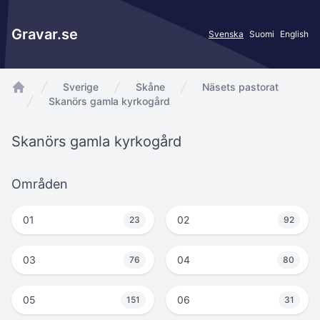
Gravar.se
Svenska
Suomi
English
Sverige
Skåne
Näsets pastorat
app.Start
Skanörs gamla kyrkogård
Skanörs gamla kyrkogård
Områden
01
02
23
92
03
04
76
80
05
06
151
31